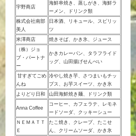
海鮮串焼き、蒸しがき、海鮮ラ
宇野商店
ーメン、ドリンク類
株式会社南部
日本酒、リキュール、スピリッ
美人
ツ
米澤商店
焼きそば、かき氷、ジュース
（株）ジョ
かきカレーパン、タラフライド
ブ・パートナ
ッグ、山田揚げせんべい
ー
甘すぎてごめ
冷やし焼き芋、さつまいもチッ
んね
プス、お芋スイーツ、かき氷
よりどり日和
山田海鮮焼き麺、ドリンク類
コーヒー、カフェラテ、レモネ
Anna Coffee
ードソーダ、クッキーシュー
ＮＥＭＡＴＴ
たこ焼き、クレープ、たこせ
Ｅ
ん、クリームソーダ、かき氷