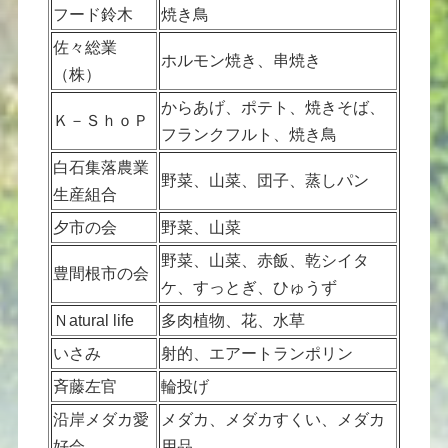
フード鈴木
焼き鳥
佐々総業
ホルモン焼き、串焼き
（株）
からあげ、ポテト、焼きそば、
Ｋ－ＳｈｏＰ
フランクフルト、焼き鳥
白石集落農業
野菜、山菜、団子、蒸しパン
生産組合
夕市の会
野菜、山菜
野菜、山菜、赤飯、乾シイタ
豊間根市の会
ケ、すっとぎ、ひゅうず
Ｎatural life
多肉植物、花、水草
いさみ
射的、エアートランポリン
斉藤左官
輪投げ
沿岸メダカ愛
メダカ、メダカすくい、メダカ
好会
用品